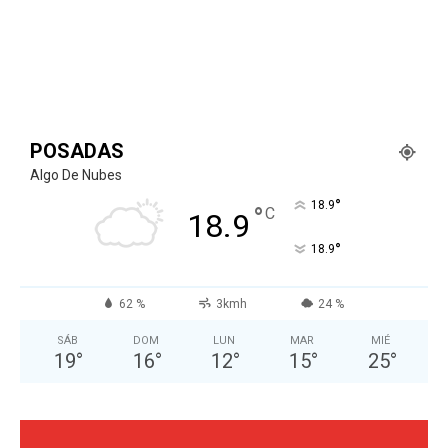
POSADAS
Algo De Nubes
°
18.9
°
C
18.9
°
18.9
62 %
3kmh
24 %
SÁB
DOM
LUN
MAR
MIÉ
19
°
16
°
12
°
15
°
25
°