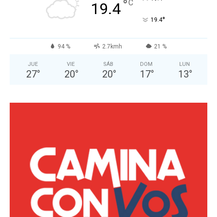
°
C
19.4
°
19.4
94 %
2.7kmh
21 %
JUE
VIE
SÁB
DOM
LUN
27
°
20
°
20
°
17
°
13
°