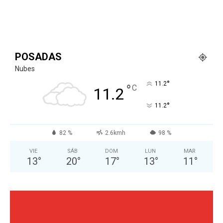
POSADAS
Nubes
°
11.2
°
C
11.2
°
11.2
82 %
2.6kmh
98 %
VIE
SÁB
DOM
LUN
MAR
13
°
20
°
17
°
13
°
11
°