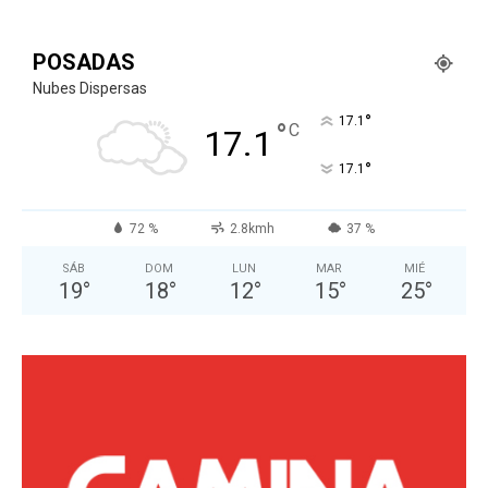
POSADAS
Nubes Dispersas
°
17.1
°
C
17.1
°
17.1
72 %
2.8kmh
37 %
SÁB
DOM
LUN
MAR
MIÉ
19
°
18
°
12
°
15
°
25
°