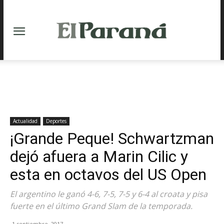
Actualidad
Deportes
¡Grande Peque! Schwartzman
dejó afuera a Marin Cilic y
esta en octavos del US Open
El argentino le ganó 4-6, 7-5, 7-5 y 6-4 al croata y pisa
fuerte en el último Grand Slam de la temporada.
1 septiembre, 2017