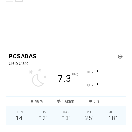
POSADAS
Cielo Claro
°
7.3
°
C
7.3
°
7.3
98 %
1.6kmh
0 %
DOM
LUN
MAR
MIÉ
JUE
14
°
12
°
13
°
25
°
18
°