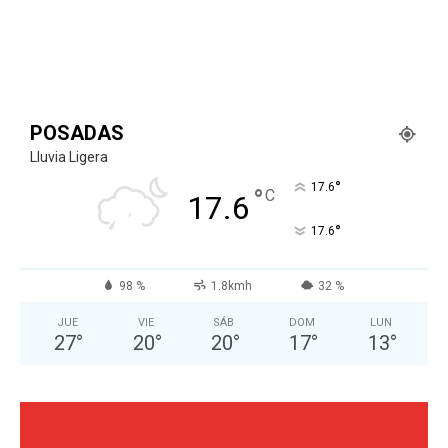
POSADAS
Lluvia Ligera
°
17.6
°
C
17.6
°
17.6
98 %
1.8kmh
32 %
JUE
VIE
SÁB
DOM
LUN
27
°
20
°
20
°
17
°
13
°