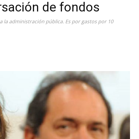
rsación de fondos
Diario
a la administración pública. Es por gastos por 10