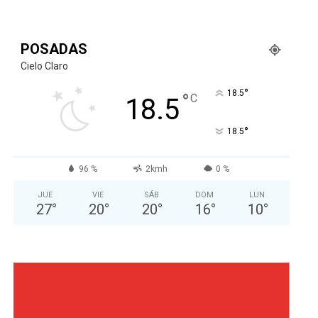
POSADAS
Cielo Claro
°
18.5
°
C
18.5
°
18.5
96 %
2kmh
0 %
JUE
VIE
SÁB
DOM
LUN
27
°
20
°
20
°
16
°
10
°