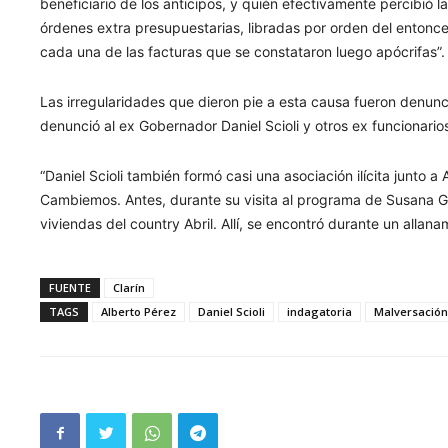
beneficiario de los anticipos, y quién efectivamente percibió 
órdenes extra presupuestarias, libradas por orden del entonc
cada una de las facturas que se constataron luego apócrifas”.
Las irregularidades que dieron pie a esta causa fueron denun
denunció al ex Gobernador Daniel Scioli y otros ex funcionarios
“Daniel Scioli también formó casi una asociación ilícita junto a
Cambiemos. Antes, durante su visita al programa de Susana Gi
viviendas del country Abril. Allí, se encontró durante un alla
FUENTE
Clarín
TAGS
Alberto Pérez
Daniel Scioli
indagatoria
Malversación