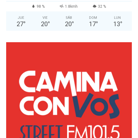
98 %
1.8kmh
32 %
JUE
VIE
SÁB
DOM
LUN
27
°
20
°
20
°
17
°
13
°