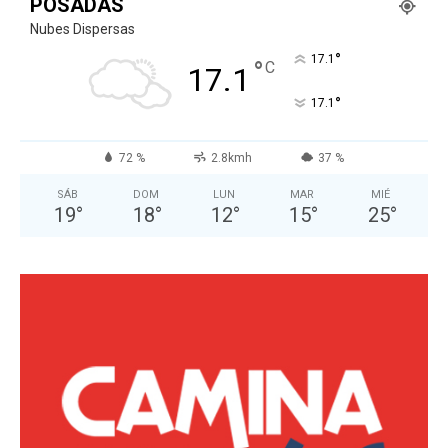
POSADAS
Nubes Dispersas
°
17.1
°
C
17.1
°
17.1
72 %
2.8kmh
37 %
SÁB
DOM
LUN
MAR
MIÉ
19
°
18
°
12
°
15
°
25
°