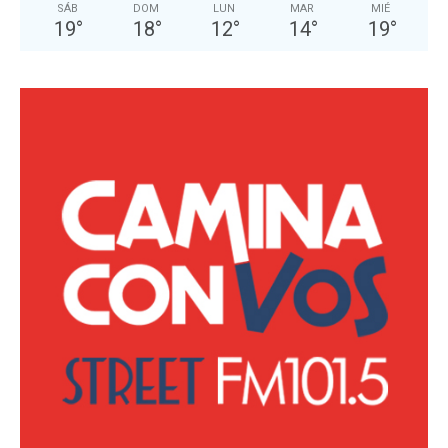
SÁB
DOM
LUN
MAR
MIÉ
19
°
18
°
12
°
14
°
19
°