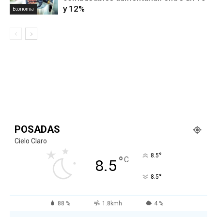
y 12%
Economia
POSADAS
Cielo Claro
°
8.5
°
C
8.5
°
8.5
88 %
1.8kmh
4 %