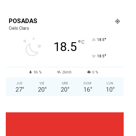
POSADAS
Cielo Claro
°
18.5
°
C
18.5
°
18.5
96 %
2kmh
0 %
JUE
VIE
SÁB
DOM
LUN
27
°
20
°
20
°
16
°
10
°