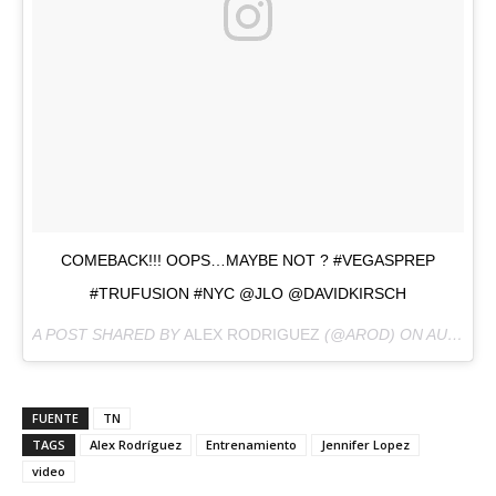
COMEBACK!!! OOPS…MAYBE NOT ? #VEGASPREP
#TRUFUSION #NYC @JLO @DAVIDKIRSCH
A POST SHARED BY
ALEX RODRIGUEZ
(@AROD) ON
AUG 23, 2017 AT 3:22PM PDT
FUENTE
TN
TAGS
Alex Rodríguez
Entrenamiento
Jennifer Lopez
video