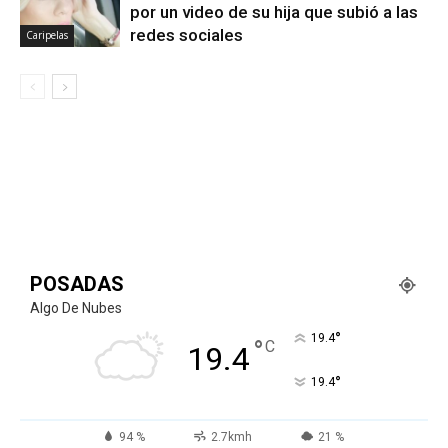
por un video de su hija que subió a las
redes sociales
Caripelas
POSADAS
Algo De Nubes
°
19.4
°
C
19.4
°
19.4
94 %
2.7kmh
21 %