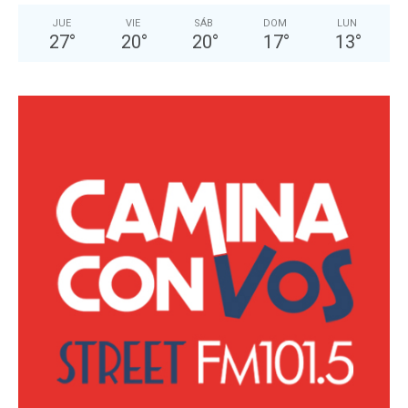
JUE
VIE
SÁB
DOM
LUN
27
°
20
°
20
°
17
°
13
°