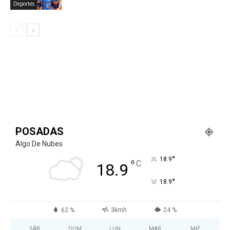
Deportes
POSADAS
Algo De Nubes
°
18.9
°
C
18.9
°
18.9
62 %
3kmh
24 %
SÁB
DOM
LUN
MAR
MIÉ