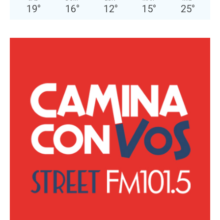
19
°
16
°
12
°
15
°
25
°