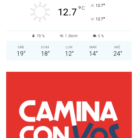
°
12.7
°
C
12.7
°
12.7
78 %
1.3kmh
5 %
SÁB
DOM
LUN
MAR
MIÉ
19
°
18
°
12
°
14
°
24
°