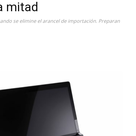
a mitad
Diario
uando se elimine el arancel de importación. Preparan