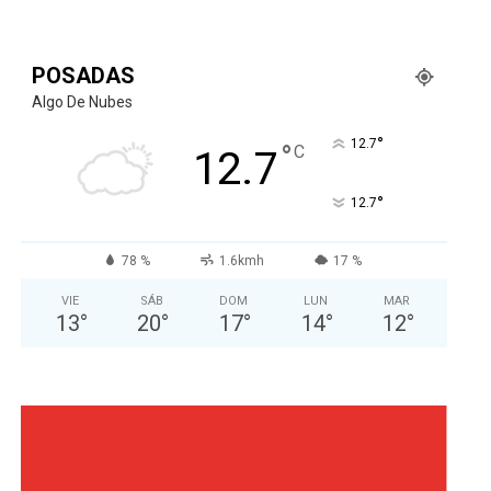
POSADAS
Algo De Nubes
°
12.7
°
C
12.7
°
12.7
78 %
1.6kmh
17 %
VIE
SÁB
DOM
LUN
MAR
13
°
20
°
17
°
14
°
12
°