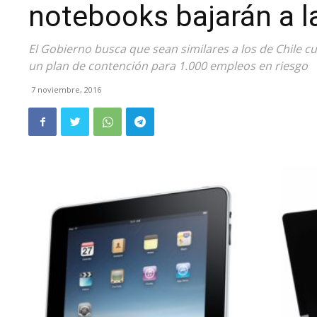
notebooks bajarán a l
El Gobierno busca que sean similares a los de Chile c
un plan de contención para 1.000 empleos en riesgo
7 noviembre, 2016