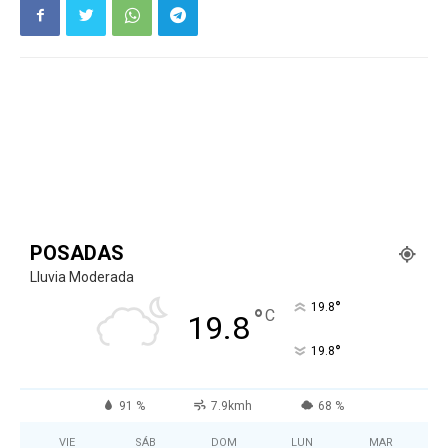
POSADAS
Lluvia Moderada
°
19.8
°
C
19.8
°
19.8
91 %
7.9kmh
68 %
VIE
SÁB
DOM
LUN
MAR