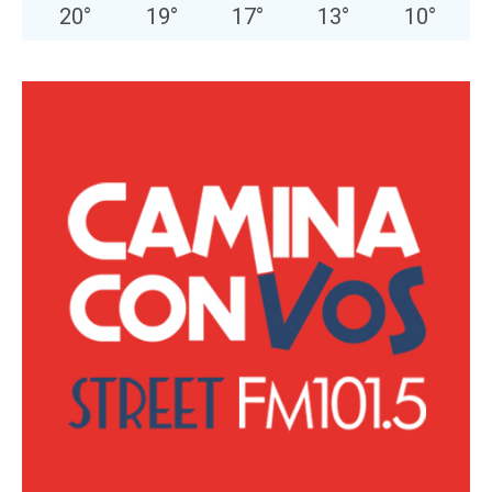
20
°
19
°
17
°
13
°
10
°