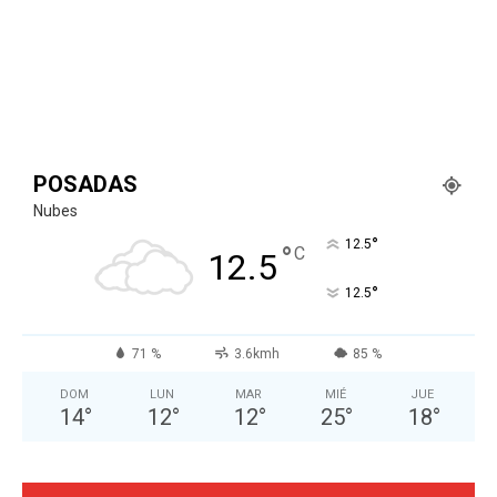
POSADAS
Nubes
°
12.5
°
C
12.5
°
12.5
71 %
3.6kmh
85 %
DOM
LUN
MAR
MIÉ
JUE
14
°
12
°
12
°
25
°
18
°