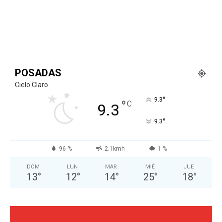
POSADAS
Cielo Claro
°
9.3
°
C
9.3
°
9.3
96 %
2.1kmh
1 %
DOM
LUN
MAR
MIÉ
JUE
13
°
12
°
14
°
25
°
18
°