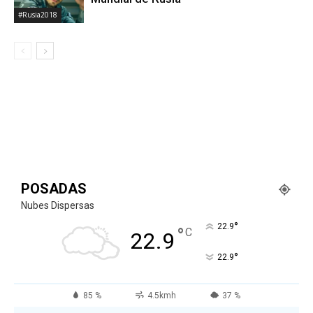
#Rusia2018
POSADAS
Nubes Dispersas
°
22.9
°
C
22.9
°
22.9
85 %
4.5kmh
37 %