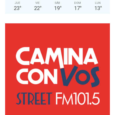
JUE
VIE
SÁB
DOM
LUN
23
°
22
°
19
°
17
°
13
°