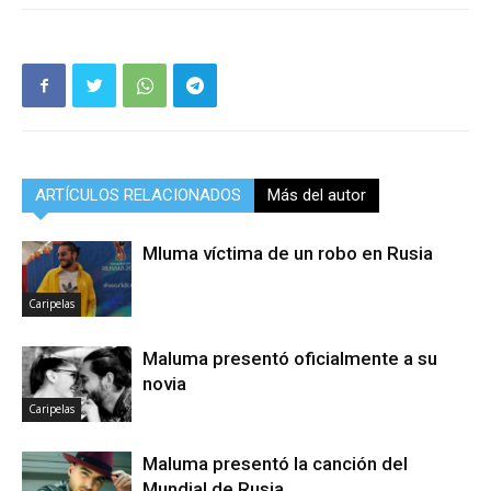
ARTÍCULOS RELACIONADOS
Más del autor
Mluma víctima de un robo en Rusia
Caripelas
Maluma presentó oficialmente a su
novia
Caripelas
Maluma presentó la canción del
Mundial de Rusia