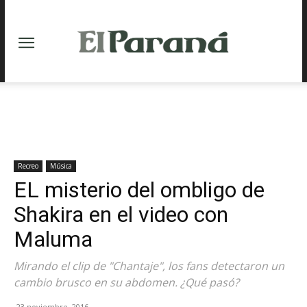
Recreo
Música
EL misterio del ombligo de
Shakira en el video con
Maluma
Mirando el clip de "Chantaje", los fans detectaron un
cambio brusco en su abdomen. ¿Qué pasó?
23 noviembre, 2016