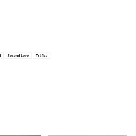
l
Second Love
Tráfico