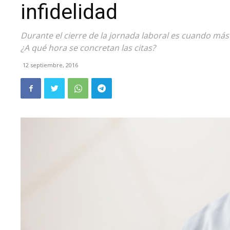
infidelidad
Durante el cierre de la jornada laboral es cuando más s
¿A qué hora se concretan las citas?
12 septiembre, 2016