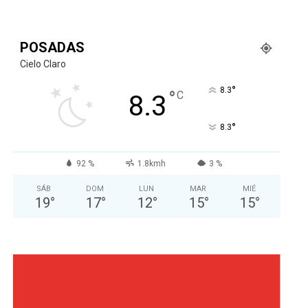
POSADAS
Cielo Claro
°
8.3
°
C
8.3
°
8.3
92 %
1.8kmh
3 %
SÁB
DOM
LUN
MAR
MIÉ
19
°
17
°
12
°
15
°
15
°