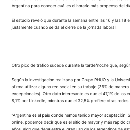
Argentina para conocer cuál es el horario más propenso del dí
El estudio reveló que durante la semana entre las 16 y las 18 
justamente cuando se da el cierre de la jornada laboral.
Otro pico de tráfico sucede durante la tarde/noche que, según
Según la investigación realizada por Grupo RHUO y la Univers
afirma utilizar alguna red social en su trabajo (36% de maner
excepcionales). Otro dato interesante es que el 47,1% de los e
8,1% por LinkedIn, mientras que el 32,5% prefiere otras redes.
“Argentina es el país donde hemos tenido mayor aceptación. S
online, podemos decir que es el sitio de mayor y más rápido 
años, algo que demuestra el gran uso de los argentinos de es