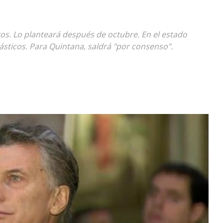
Diario
atos. Lo planteará después de octubre. En el estado
ásticos. Para Quintana, saldrá "por consenso".