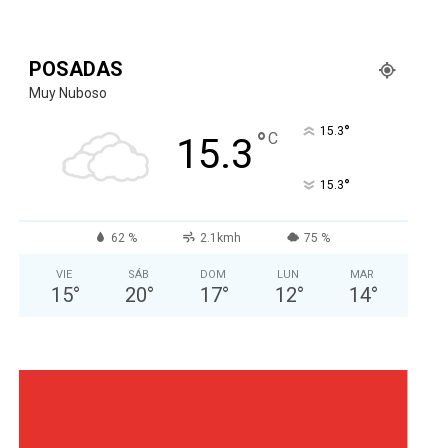
POSADAS
Muy Nuboso
°
15.3
°
C
15.3
°
15.3
62 %
2.1kmh
75 %
VIE
SÁB
DOM
LUN
MAR
15
°
20
°
17
°
12
°
14
°