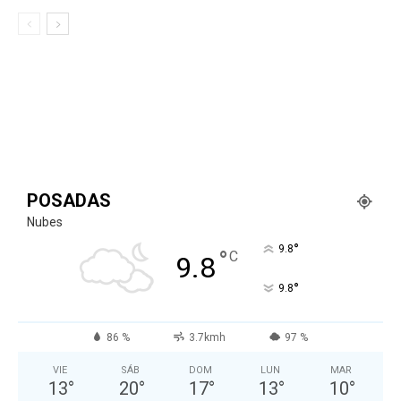
POSADAS
Nubes
°
9.8
°
C
9.8
°
9.8
86 %
3.7kmh
97 %
VIE
SÁB
DOM
LUN
MAR
13
°
20
°
17
°
13
°
10
°