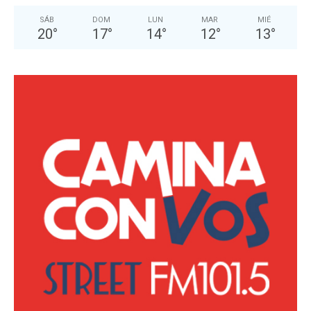
SÁB
DOM
LUN
MAR
MIÉ
20
°
17
°
14
°
12
°
13
°