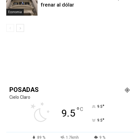
frenar al dólar
Economia
POSADAS
Cielo Claro
°
9.5
°
C
9.5
°
9.5
89 %
1.7kmh
9 %