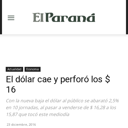
Actualidad
Economia
El dólar cae y perforó los $
16
Con la nueva baja el dólar al público se abarató 2,5%
en 10 jornadas, al pasar a venderse de $ 16,28 a los
15,87 que tocó este mediodía
23 diciembre, 2016