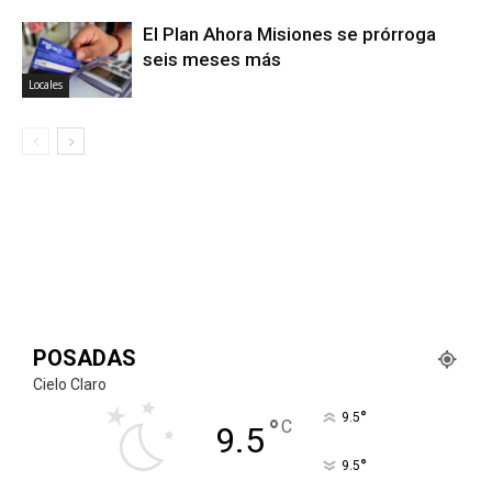
El Plan Ahora Misiones se prórroga
seis meses más
Locales
POSADAS
Cielo Claro
°
9.5
°
C
9.5
°
9.5