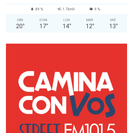
89 %
1.7kmh
9 %
SÁB
DOM
LUN
MAR
MIÉ
20
°
17
°
14
°
12
°
13
°