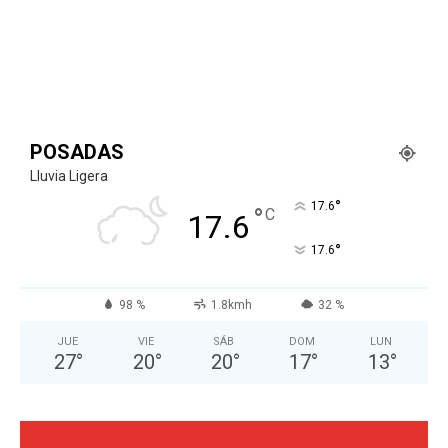
POSADAS
Lluvia Ligera
°
17.6
°
C
17.6
°
17.6
98 %
1.8kmh
32 %
JUE
VIE
SÁB
DOM
LUN
27
°
20
°
20
°
17
°
13
°