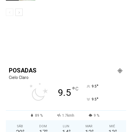
POSADAS
Cielo Claro
°
9.5
°
C
9.5
°
9.5
89 %
1.7kmh
9 %
SÁB
DOM
LUN
MAR
MIÉ