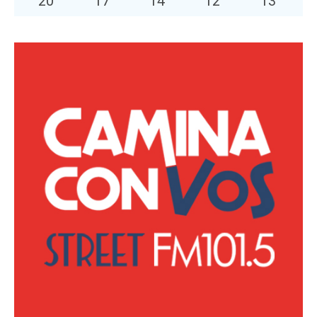
20
°
17
°
14
°
12
°
13
°