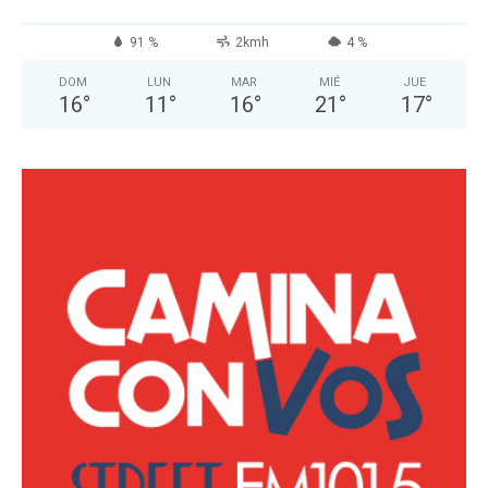
91 %
2kmh
4 %
DOM
LUN
MAR
MIÉ
JUE
16
°
11
°
16
°
21
°
17
°