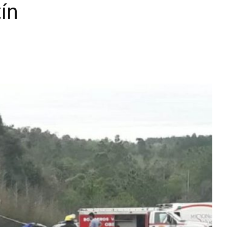
ín
Diario