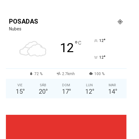
POSADAS
Nubes
°
12
°
C
12
°
12
72 %
2.7kmh
100 %
VIE
SÁB
DOM
LUN
MAR
15
°
20
°
17
°
12
°
14
°