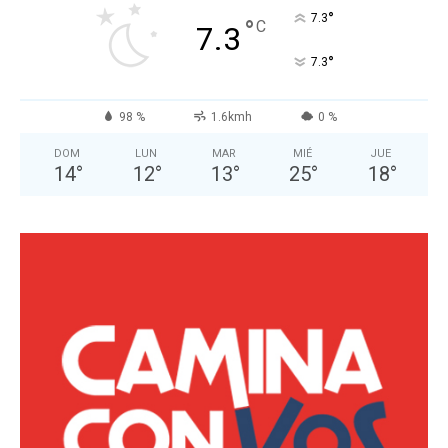
°
7.3
°
C
7.3
°
7.3
98 %
1.6kmh
0 %
DOM
LUN
MAR
MIÉ
JUE
14
°
12
°
13
°
25
°
18
°