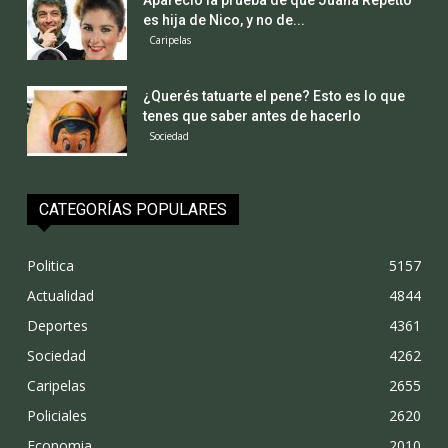
Apareció la prueba de que Juana Repetto
es hija de Nico, y no de...
Caripelas
¿Querés tatuarte el pene? Esto es lo que
tenes que saber antes de hacerlo
Sociedad
CATEGORÍAS POPULARES
Politica
5157
Actualidad
4844
Deportes
4361
Sociedad
4262
Caripelas
2655
Policiales
2620
Economia
2010