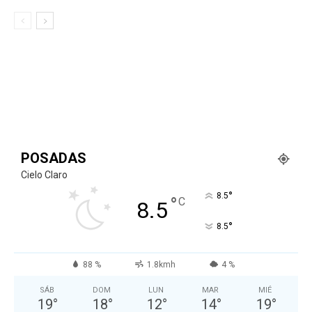
POSADAS
Cielo Claro
°
8.5
°
C
8.5
°
8.5
88 %
1.8kmh
4 %
SÁB
DOM
LUN
MAR
MIÉ
19
°
18
°
12
°
14
°
19
°