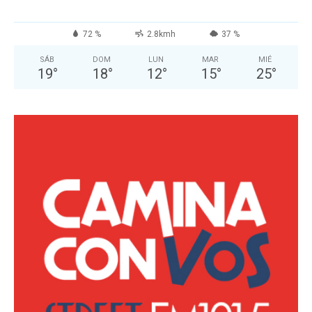
72 %
2.8kmh
37 %
SÁB
DOM
LUN
MAR
MIÉ
19
°
18
°
12
°
15
°
25
°