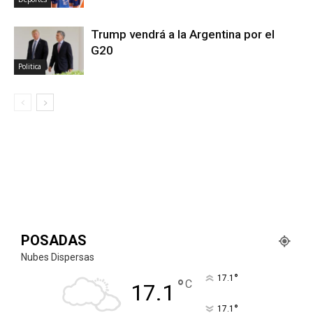
Trump vendrá a la Argentina por el
G20
Politica
POSADAS
Nubes Dispersas
°
17.1
°
C
17.1
°
17.1