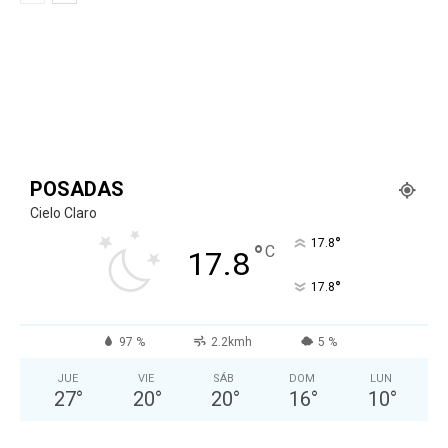
POSADAS
Cielo Claro
°
17.8
°
C
17.8
°
17.8
97 %
2.2kmh
5 %
JUE
VIE
SÁB
DOM
LUN
27
°
20
°
20
°
16
°
10
°