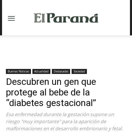
Buenas Noticias
Actualidad
Destacadas
Sociedad
Descubren un gen que
protege al bebe de la
“diabetes gestacional”
Esa enfermedad durante la gestación supone un
riesgo "muy importante" para la aparición de
malformaciones en el desarrollo embrionario y fetal.