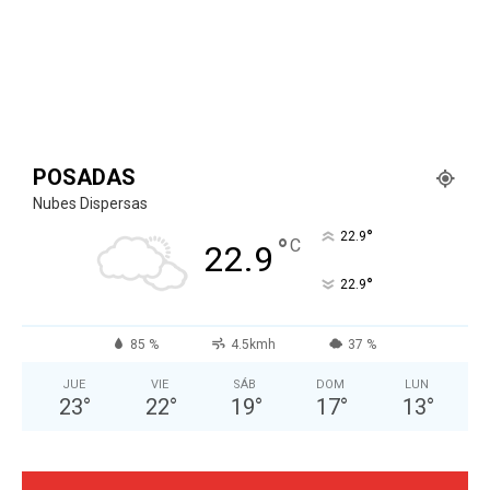
POSADAS
Nubes Dispersas
°
22.9
°
C
22.9
°
22.9
85 %
4.5kmh
37 %
JUE
VIE
SÁB
DOM
LUN
23
°
22
°
19
°
17
°
13
°