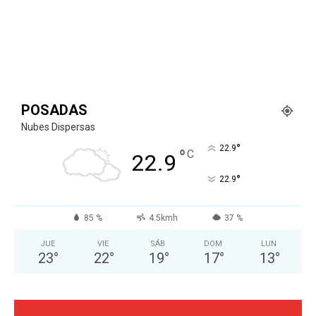
POSADAS
Nubes Dispersas
°
22.9
°
C
22.9
°
22.9
85 %
4.5kmh
37 %
JUE
VIE
SÁB
DOM
LUN
23
°
22
°
19
°
17
°
13
°