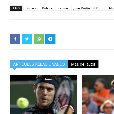
TAGS
Derrota
Dobles
españa
Juan Martín Del Potro
Ma
ARTÍCULOS RELACIONADOS
Más del autor