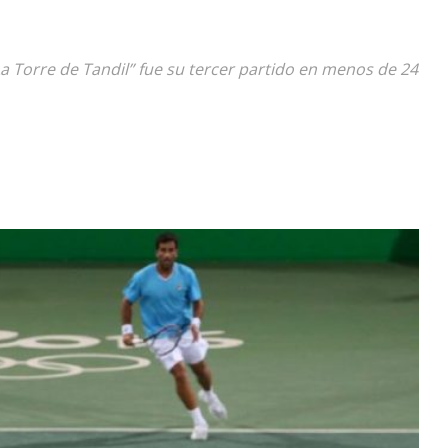
Diario
La Torre de Tandil” fue su tercer partido en menos de 24