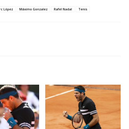
rc López
Máximo Gonzalez
Rafel Nadal
Tenis