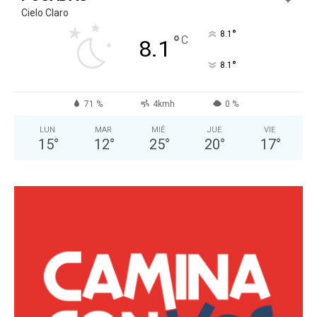
Cielo Claro
°
8.1
°
C
8.1
°
8.1
71 %
4kmh
0 %
LUN
MAR
MIÉ
JUE
VIE
15
°
12
°
25
°
20
°
17
°