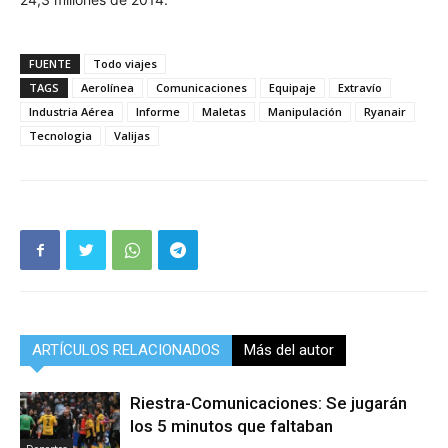
FUENTE
Todo viajes
TAGS
Aerolínea
Comunicaciones
Equipaje
Extravío
Industria Aérea
Informe
Maletas
Manipulación
Ryanair
Tecnologia
Valijas
ARTÍCULOS RELACIONADOS
Más del autor
Riestra-Comunicaciones: Se jugarán
los 5 minutos que faltaban