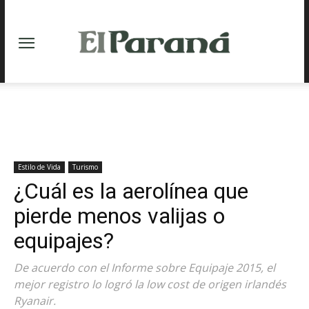
Estilo de Vida
Turismo
¿Cuál es la aerolínea que
pierde menos valijas o
equipajes?
De acuerdo con el Informe sobre Equipaje 2015, el
mejor registro lo logró la low cost de origen irlandés
Ryanair.