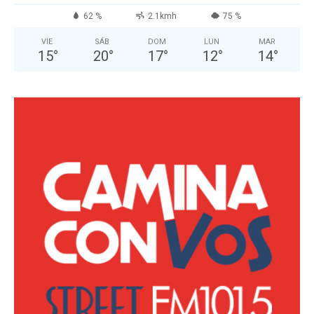
62 %
2.1kmh
75 %
VIE
SÁB
DOM
LUN
MAR
15
°
20
°
17
°
12
°
14
°