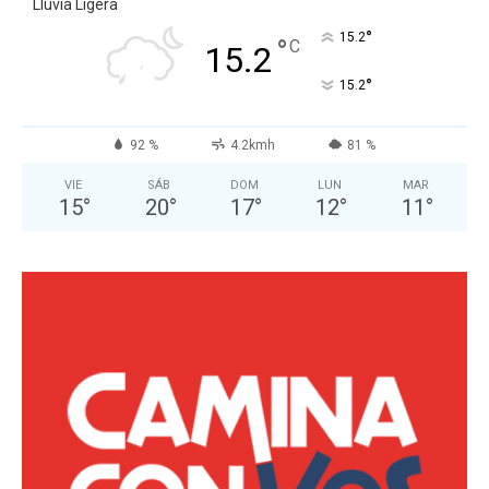
Lluvia Ligera
°
15.2
°
C
15.2
°
15.2
92 %
4.2kmh
81 %
VIE
SÁB
DOM
LUN
MAR
15
°
20
°
17
°
12
°
11
°