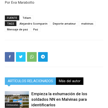
Por Eva Marabotto
FUENTE
Télam
TAGS
Alejandro Scomparin
Deporte amateur
malvinas
Mensaje de paz
Paz
ARTÍCULOS RELACIONADOS
Más del autor
Empieza la exhumación de los
soldados NN en Malvinas para
identificarlos
Destacadas