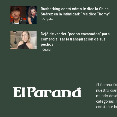
Rusherking contó cómo le dice la China
Suárez en la intimidad: “Me dice Thomy”
Caripelas
Dejó de vender “pedos envasados” para
comercializar la transpiración de sus
pechos
Cuack!
El Parana Di
nuestro diari
mundo desde
categorías.
constante b