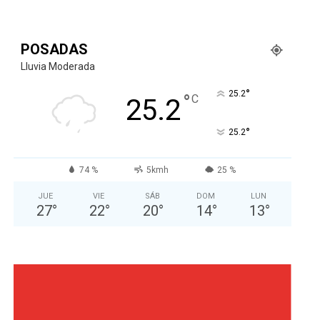
POSADAS
Lluvia Moderada
°
25.2
°
C
25.2
°
25.2
74 %
5kmh
25 %
JUE
VIE
SÁB
DOM
LUN
27
°
22
°
20
°
14
°
13
°