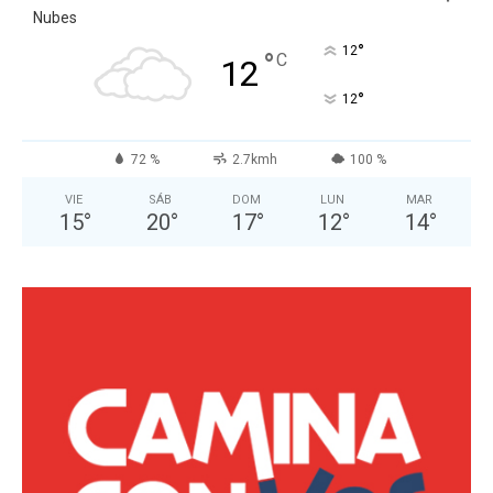
Nubes
°
12
°
C
12
°
12
72 %
2.7kmh
100 %
VIE
SÁB
DOM
LUN
MAR
15
°
20
°
17
°
12
°
14
°