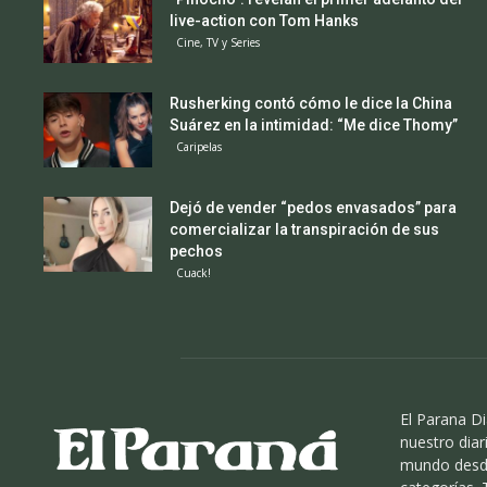
live-action con Tom Hanks
Cine, TV y Series
Rusherking contó cómo le dice la China
Suárez en la intimidad: “Me dice Thomy”
Caripelas
Dejó de vender “pedos envasados” para
comercializar la transpiración de sus
pechos
Cuack!
El Parana Di
nuestro diari
mundo desde