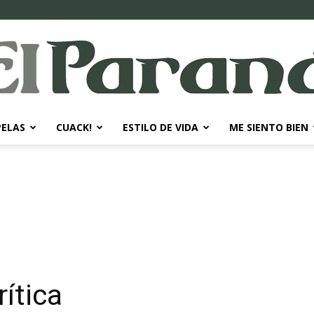
PELAS
CUACK!
ESTILO DE VIDA
ME SIENTO BIEN
El
Paraná
ítica