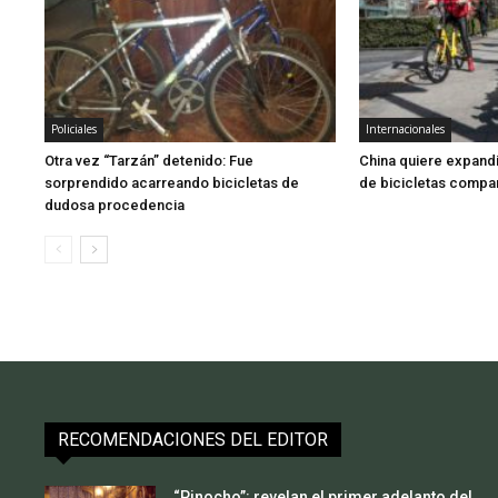
Policiales
Internacionales
Otra vez “Tarzán” detenido: Fue
China quiere expandi
sorprendido acarreando bicicletas de
de bicicletas compar
dudosa procedencia
RECOMENDACIONES DEL EDITOR
“Pinocho”: revelan el primer adelanto del