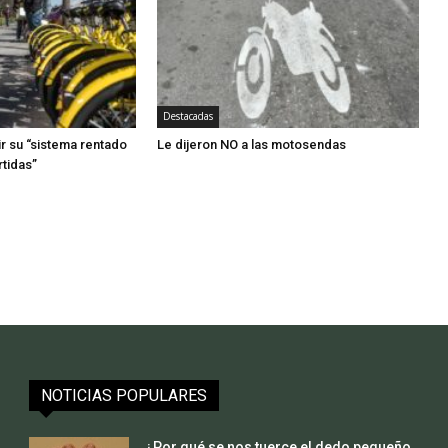
Destacadas
r su “sistema rentado
Le dijeron NO a las motosendas
tidas”
NOTICIAS POPULARES
¿Por qué se nos tuerce el dedo pequeño