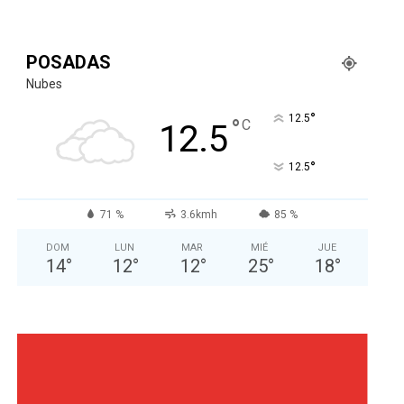
POSADAS
Nubes
°
12.5
°
C
12.5
°
12.5
71 %
3.6kmh
85 %
DOM
LUN
MAR
MIÉ
JUE
14
°
12
°
12
°
25
°
18
°