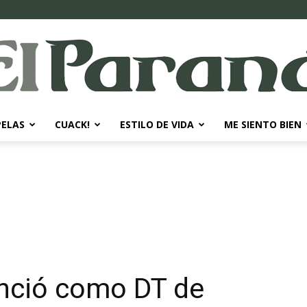
PELAS
CUACK!
ESTILO DE VIDA
ME SIENTO BIEN
El
Paraná
nunció como DT de