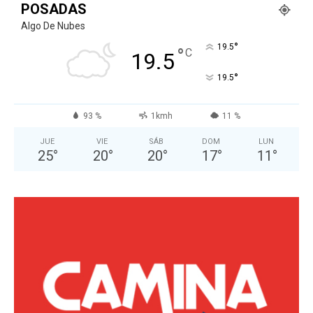
POSADAS
Algo De Nubes
°
19.5
°
C
19.5
°
19.5
93 %
1kmh
11 %
JUE
VIE
SÁB
DOM
LUN
25
°
20
°
20
°
17
°
11
°