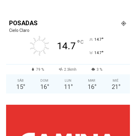
POSADAS
Cielo Claro
°
14.7
°
C
14.7
°
14.7
79 %
2.3kmh
3 %
SÁB
DOM
LUN
MAR
MIÉ
15
°
16
°
11
°
16
°
21
°