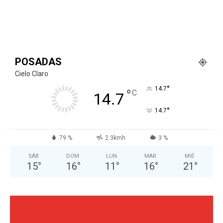
POSADAS
Cielo Claro
°
14.7
°
C
14.7
°
14.7
79 %
2.3kmh
3 %
SÁB
DOM
LUN
MAR
MIÉ
15
°
16
°
11
°
16
°
21
°