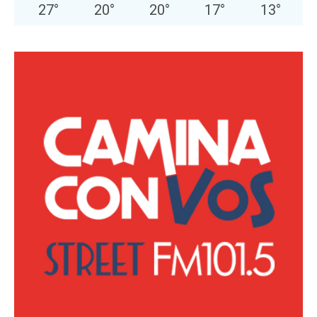
27
°
20
°
20
°
17
°
13
°