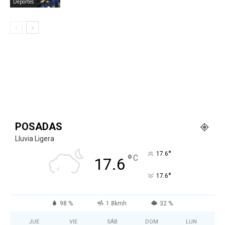
Deportes
POSADAS
Lluvia Ligera
°
17.6
°
C
17.6
°
17.6
98 %
1.8kmh
32 %
JUE
VIE
SÁB
DOM
LUN