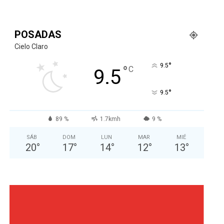
POSADAS
Cielo Claro
°
9.5
°
C
9.5
°
9.5
89 %
1.7kmh
9 %
SÁB
DOM
LUN
MAR
MIÉ
20
°
17
°
14
°
12
°
13
°