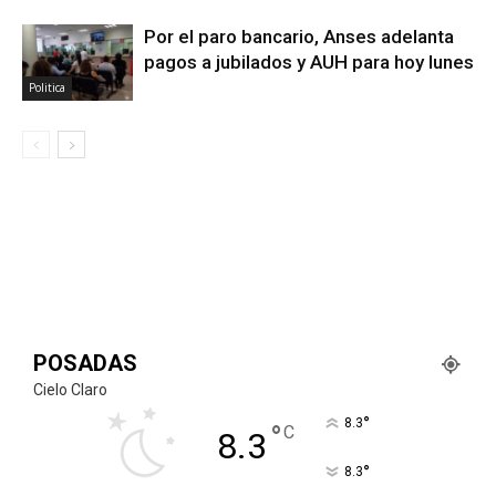
Por el paro bancario, Anses adelanta
pagos a jubilados y AUH para hoy lunes
Politica
POSADAS
Cielo Claro
°
8.3
°
C
8.3
°
8.3