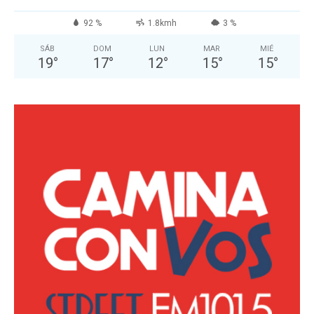
92 %
1.8kmh
3 %
SÁB
DOM
LUN
MAR
MIÉ
19
°
17
°
12
°
15
°
15
°