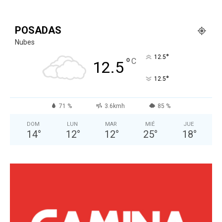
POSADAS
Nubes
°
12.5
°
C
12.5
°
12.5
71 %
3.6kmh
85 %
DOM
LUN
MAR
MIÉ
JUE
14
°
12
°
12
°
25
°
18
°