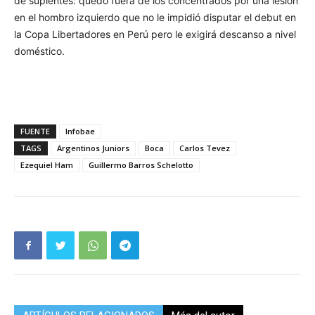
de suplentes: quedó fuera de los concentrados por una lesión
en el hombro izquierdo que no le impidió disputar el debut en
la Copa Libertadores en Perú pero le exigirá descanso a nivel
doméstico.
FUENTE
Infobae
TAGS
Argentinos Juniors
Boca
Carlos Tevez
Ezequiel Ham
Guillermo Barros Schelotto