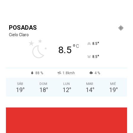
POSADAS
Cielo Claro
°
8.5
°
C
8.5
°
8.5
88 %
1.8kmh
4 %
SÁB
DOM
LUN
MAR
MIÉ
19
°
18
°
12
°
14
°
19
°